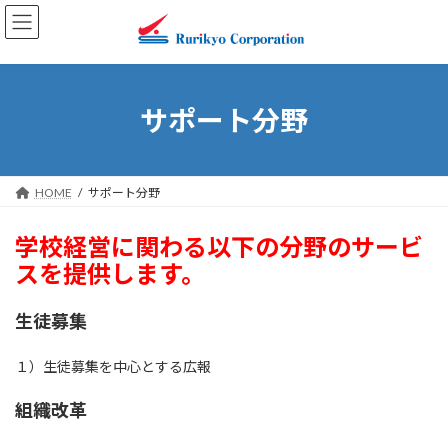
コ
ナ
ン
ビ
テ
ゲ
ン
ー
ツ
シ
へ
ョ
サポート分野
ス
ン
キ
に
ッ
移
プ
動
HOME
サポート分野
学校経営に関わる以下の分野のサービ
スを提供します。
生徒募集
１）生徒募集を中心とする広報
組織改革