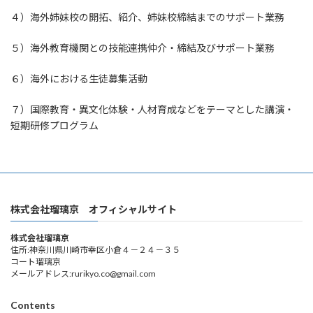
４）海外姉妹校の開拓、紹介、姉妹校締結までのサポート業務
５）海外教育機関との技能連携仲介・締結及びサポート業務
６）海外における生徒募集活動
７）国際教育・異文化体験・人材育成などをテーマとした講演・
短期研修プログラム
株式会社瑠璃京 オフィシャルサイト
株式会社瑠璃京
住所:神奈川県川崎市幸区小倉４－２４－３５
コート瑠璃京
メールアドレス:rurikyo.co@gmail.com
Contents