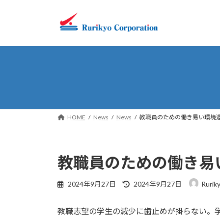
コ
ナ
ン
ビ
テ
ゲ
ン
ー
ツ
シ
へ
ョ
ス
ン
キ
に
ッ
移
プ
動
HOME
News
News
教職員のための働き易い環境
教職員のための働き易
最
2024年9月27日
2024年9月27日
Rurik
終
更
教職志望の学生の減少に歯止めが掛らない。
新