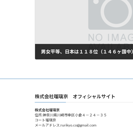
男女平等、日本は１１８位（１４６ヶ国中
2024年6月22日
株式会社瑠璃京 オフィシャルサイト
株式会社瑠璃京
住所:神奈川県川崎市幸区小倉４－２４－３５
コート瑠璃京
メールアドレス:rurikyo.co@gmail.com