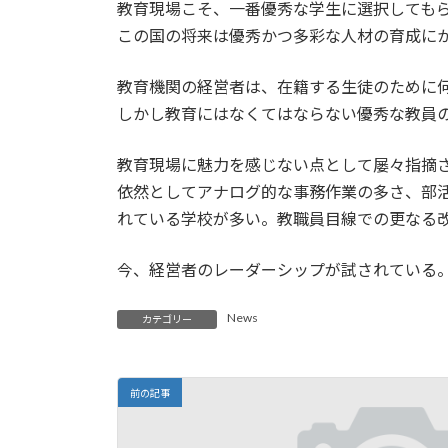
日
教育現場こそ、一番優秀な学生に選択しても
時
この国の将来は優秀かつ多彩な人材の育成に
:
教育機関の経営者は、在籍する生徒のために
しかし教育にはなくてはならない優秀な教員
教育現場に魅力を感じない点として屡々指摘
依然としてアナログ的な事務作業の多さ、部
れている学校が多い。教職員目線での更なる
今、経営者のレーダーシップが試されている
News
カテゴリー
前の記事