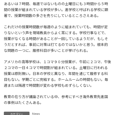
:
あるいは７時間、毎週ではないものの土曜日にも３時間から５時
間の授業が組まれている学校が多い。進学校と呼ばれる学校に顕
著で、授業時間数の多さを売りにしているところさえある。
これだけの授業時間数が毎週のように組まれていても、時間が足
りないという声を現場教員からよく耳にする。学校行事などで、
授業がなくなる時間があることが一因しているようだが、もしそ
うだとすれば、事前に対策は打てるのではないかと思う。根本的
な問題の一つに、履修科目が多いことが挙げられる。
アメリカの高等学校は、１コマ９０分授業が、午前に２コマ、午後
２コマの一日４コマで時間割が組まれている。土曜日に行われる
授業は原則無い。日本の学校と異なり、年間を通じて履修する科
目もない。学期ごとに完結する。ホームルームの時間もない。毎
週または隔週で時間割が変わる学校もめずらしくない。
教育の在り方が議論されている中、参考にすべき海外教育先進国
の事例はたくさんある。
News
カテゴリー