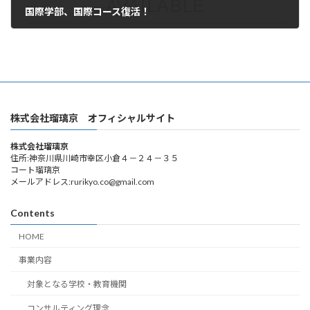
国際学部、国際コース復活！
2025年2月13日
株式会社瑠璃京 オフィシャルサイト
株式会社瑠璃京
住所:神奈川県川崎市幸区小倉４－２４－３５
コート瑠璃京
メールアドレス:rurikyo.co@gmail.com
Contents
HOME
事業内容
対象となる学校・教育機関
コンサルティング理念