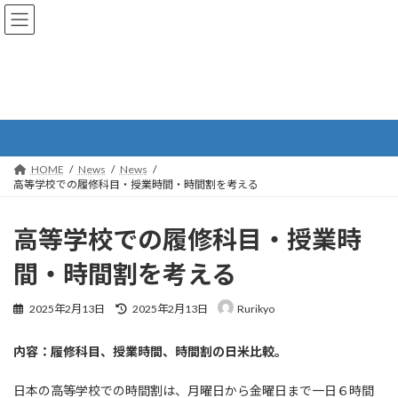
コ
ナ
ン
ビ
テ
ゲ
ン
ー
ツ
シ
へ
ョ
News
ス
ン
キ
に
ッ
移
プ
動
HOME
News
News
高等学校での履修科目・授業時間・時間割を考える
高等学校での履修科目・授業時
間・時間割を考える
最
2025年2月13日
2025年2月13日
Rurikyo
終
更
内容：履修科目、授業時間、時間割の日米比較。
新
日
時
日本の高等学校での時間割は、月曜日から金曜日まで一日６時間